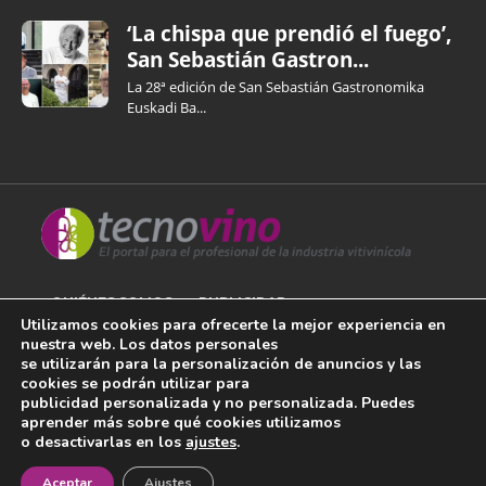
‘La chispa que prendió el fuego’,
San Sebastián Gastron...
La 28ª edición de San Sebastián Gastronomika
Euskadi Ba...
QUIÉNES SOMOS
PUBLICIDAD
Utilizamos cookies para ofrecerte la mejor experiencia en
nuestra web. Los datos personales
AVISO LEGAL
se utilizarán para la personalización de anuncios y las
cookies se podrán utilizar para
POLÍTICA DE COOKIES
publicidad personalizada y no personalizada. Puedes
aprender más sobre qué cookies utilizamos
POLÍTICA DE PRIVACIDAD
o desactivarlas en los
ajustes
.
¡Newsletter!
CONTACTO
Aceptar
Ajustes