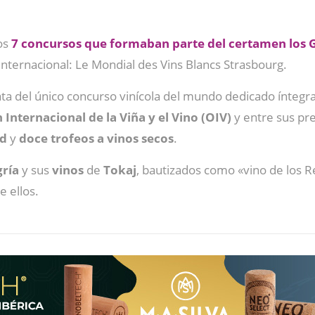
os
7 concursos que formaban parte del certamen los 
internacional: Le Mondial des Vins Blancs Strasbourg.
ta del único concurso vinícola del mundo dedicado íntegra
Internacional de la Viña y el Vino (OIV)
y entre sus pr
ed
y
doce trofeos a vinos secos
.
ría
y sus
vinos
de
Tokaj
, bautizados como «vino de los Re
e ellos.