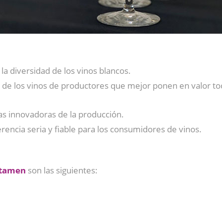
 la diversidad de los vinos blancos.
ico de los vinos de productores que mejor ponen en valor t
as innovadoras de la producción.
encia seria y fiable para los consumidores de vinos.
rtamen
son las siguientes: