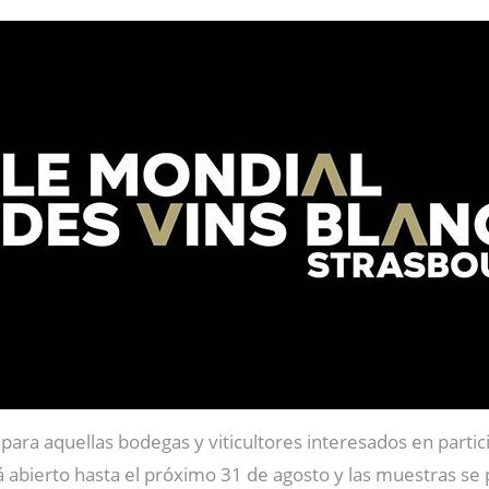
s para aquellas bodegas y viticultores interesados en parti
tá abierto hasta el próximo 31 de agosto y las muestras se 