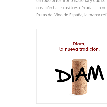
en todo el territorio nacional y que s
creación hace casi tres décadas. La nu
Rutas del Vino de España, la marca re