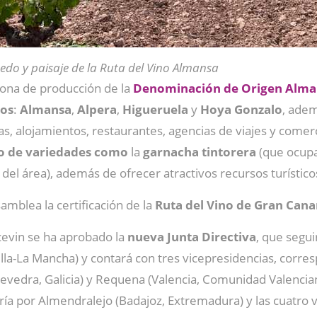
edo y paisaje de la Ruta del Vino Almansa
zona de producción de la
Denominación de Origen Alma
os
:
Almansa
,
Alpera
,
Higueruela
y
Hoya
Gonzalo
, adem
s, alojamientos, restaurantes, agencias de viajes y comer
vo de variedades como
la
garnacha tintorera
(que ocupa
el área), además de ofrecer atractivos recursos turísticos, 
mblea la certificación de la
Ruta del Vino de Gran Cana
cevin se ha aprobado la
nueva Junta Directiva
, que segu
illa-La Mancha) y contará con tres vicepresidencias, corres
vedra, Galicia) y Requena (Valencia, Comunidad Valencian
ría por Almendralejo (Badajoz, Extremadura) y las cuatro v