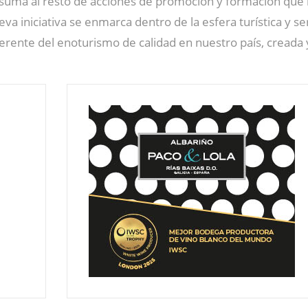
e suma al resto de acciones de promoción y formación que 
eva iniciativa se enmarca dentro de la esfera turística y s
ferente del enoturismo de calidad en nuestro país, creada