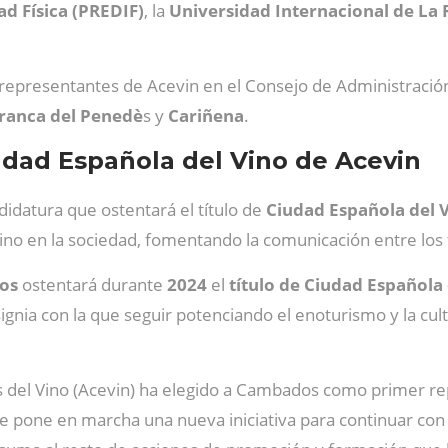
ad Física (PREDIF)
, la
Universidad Internacional de La 
representantes de Acevin en el Consejo de Administració
franca del Penedè
s y
Cariñena
.
dad Española del Vino de Acevin
didatura que ostentará el título de
Ciudad Española del 
ino en la sociedad, fomentando la comunicación entre los t
os
ostentará durante
2024
el
título de Ciudad Española 
nia con la que seguir potenciando el enoturismo y la cultu
s del Vino (Acevin) ha elegido a Cambados como primer re
 pone en marcha una nueva iniciativa para continuar con l