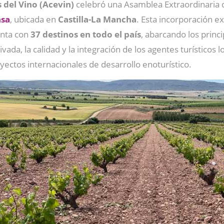
 del Vino (Acevin)
celebró una Asamblea Extraordinaria d
nsa
, ubicada en
Castilla-La Mancha
. Esta incorporación 
enta con
37 destinos en todo el país
, abarcando los princi
vada, la calidad y la integración de los agentes turísticos
oyectos internacionales de desarrollo enoturístico.