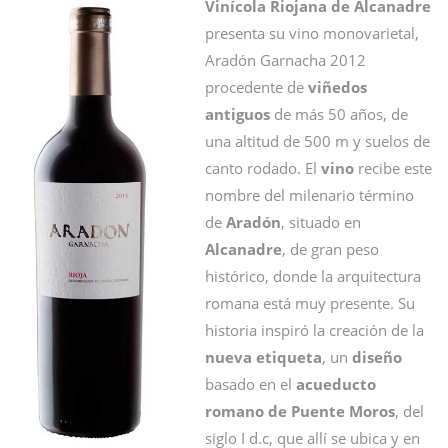
Vinícola Riojana de Alcanadre
presenta su vino monovarietal,
Aradón Garnacha 2012
procedente de
viñedos
antiguos
de más 50 años, de
una altitud de 500 m y suelos de
canto rodado. El
vino
recibe este
nombre del milenario término
de
Aradón
, situado en
Alcanadre
, de gran peso
histórico, donde la arquitectura
romana está muy presente. Su
historia inspiró la creación de la
nueva etiqueta
, un
diseño
basado en el
acueducto
romano de Puente Moros
, del
siglo I d.c, que allí se ubica y en