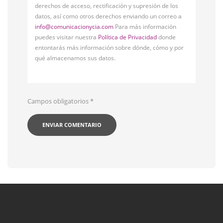
derechos de acceso, rectificación y supresión de los
datos, así como otros derechos enviando un correo a
info@comunicacionycia.com
Para más información
puedes visitar nuestra
Política de Privacidad
donde
entontarás más información sobre dónde, cómo y por
qué almacenamos sus datos.
Campos obligatorios
*