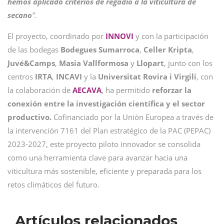
hemos aplicado criterios de regadío a la viticultura de
secano
”.
El proyecto, coordinado por
INNOVI
y con la participación
de las bodegas
Bodegues
Sumarroca
,
Celler Kripta
,
Juvé&Camps
,
Masia Vallformosa
y
Llopart
, junto con los
centros
IRTA
,
INCAVI
y la
Universitat Rovira i Virgili
, con
la colaboración de
AECAVA
, ha permitido
reforzar la
conexión entre la investigación científica y el sector
productivo.
Cofinanciado por la Unión Europea a través de
la intervención 7161 del Plan estratégico de la PAC (PEPAC)
2023-2027, este proyecto piloto innovador se consolida
como una herramienta clave para avanzar hacia una
viticultura más sostenible, eficiente y preparada para los
retos climáticos del futuro.
Artículos relacionados