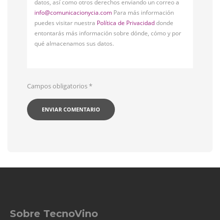
datos, así como otros derechos enviando un correo a
info@comunicacionycia.com
Para más información
puedes visitar nuestra
Política de Privacidad
donde
entontarás más información sobre dónde, cómo y por
qué almacenamos sus datos.
Campos obligatorios
*
Sobre TecnoVino