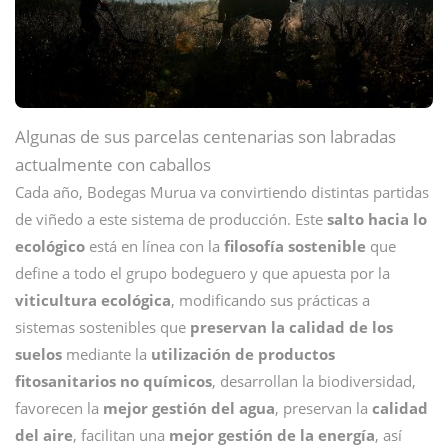
Algunas de sus parcelas centenarias son labradas
actualmente con caballos
Cada año, Bodegas Murua va convirtiendo distintas partidas
de viñedo a este sistema de producción. Este
salto hacia lo
ecológico
está en línea con la
filosofía sostenible
que
define a todo el grupo bodeguero y que apuesta por la
viticultura ecológica
, modificando sus prácticas a
sistemas sostenibles que
preservan la calidad de los
suelos
mediante la
utilización de productos
fitosanitarios no químicos
, desarrollan la biodiversidad,
favorecen la
mejor gestión del agua
, preservan la
calidad
del aire
, facilitan una
mejor gestión de la energía
, así