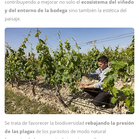
contribuyendo a mejorar no solo el
ecosistema del viñedo
y del entorno de la bodega
sino también la estética del
paisaje.
Se trata de favorecer la biodiversidad
rebajando la presión
de las plagas
de los parásitos de modo natural