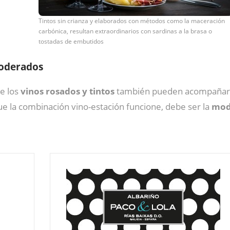
Tintos sin crianza y elaborados con métodos como la maceración
carbónica, resultan extraordinarios con sardinas a la brasa o
tostadas de embutidos
moderados
ue los
vinos rosados y tintos
también pueden acompañar a
que la combinación vino-estación funcione, debe ser la
mode