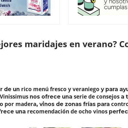
jores maridajes en verano? Co
rico menú fresco y veraniego
r de un
y para ay
Vinissimus
serie de consejos
nos ofrece una
a 
so por madera
contro
, vinos de zonas frías para
recomendación de ocho vinos
frece una
perfect