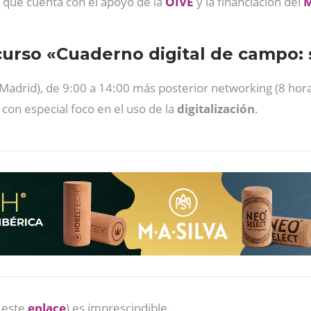
a que cuenta con el apoyo de la
OIVE
y la financiación del
urso «Cuaderno digital de campo: 
Madrid), de 9:00 a 14:00 más posterior networking (8 horas
, con especial foco en el uso de la
digitalización
.
n este
enlace
) es imprescindible.