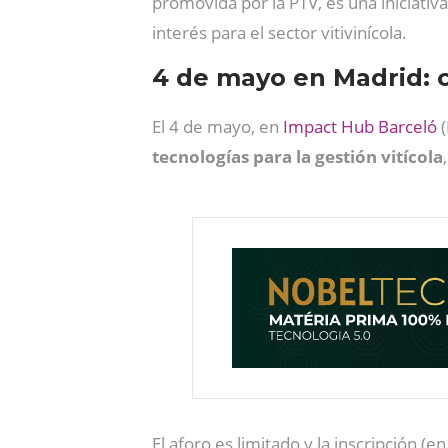
promovida por la PTV, es una iniciativ
interés para el sector vitivinícola.
4 de mayo en Madrid: c
El 4 de mayo, en
Impact Hub Barceló
(
tecnologías para la gestión vitícola
El aforo es limitado y la inscripción (e