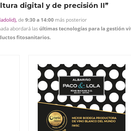
tura digital y de precisión II”
ladolid
),
de
9:30 a 14:00
más posterior
rnada abordará las
últimas tecnologías para la gestión vi
uctos fitosanitarios.