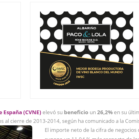
de España (CVNE)
elevó su
beneficio
un
26,2%
en su últim
os al cierre de 2013-2014, según ha comunicado a la Comi
El importe neto de la cifra de negocios