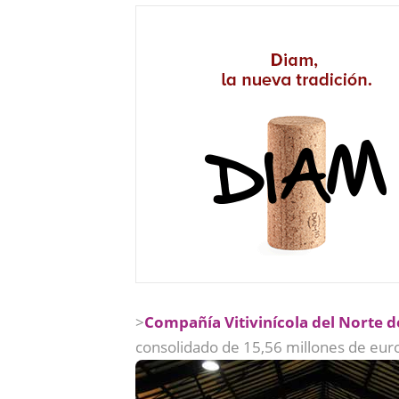
>
Compañía Vitivinícola del Norte 
consolidado de 15,56 millones de eur