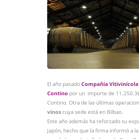
El año pasado
Compañía Vitivinícola
Contino
por un importe de 11.250.360 
Contino. Otra de las últimas operacio
vinos
cuya sede está en Bilbao.
Este año además ha reforzado su expa
Japón, hecho que la firma informó a l