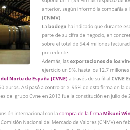
supone un 11,94 % más respecto de los
anterior, según informó la compañía a 
(CNMV)
.
La
bodega
ha indicado que durante ese
parte de su cifra de negocio, en concre
sobre el total de 54,4 millones facturad
precedente.
Además, las
exportaciones de los vin
ejercicio un 9%, hasta los 12,7 millone
 del Norte de España (CVNE)
a través de su filial
CVNE Ex
euros. Así pasó a controlar el 95% de esta firma en la q
nes del grupo Cvne en 2013 fue la constitución en julio de
nsión internacional con la
compra de la firma
Mikuni Wi
a Comisión Nacional del Mercado de Valores (CNMV) en feb