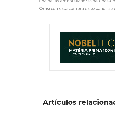
una de las embotelladoras de Coca-Cola 
Cvne
con esta compra es expandirse en
Artículos relaciona