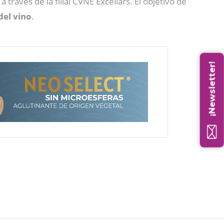
través de la filial CVNE Excellars. El objetivo de
del vino
.
¡Newsletter!