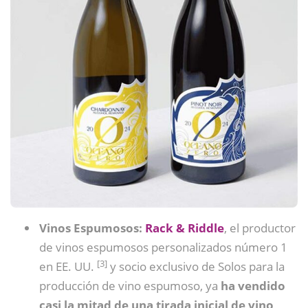
Vinos Espumosos:
Rack & Riddle
, el productor
de vinos espumosos personalizados número 1
[3]
en EE. UU.
y socio exclusivo de Solos para la
producción de vino espumoso, ya
ha vendido
casi la mitad de una tirada inicial de vino