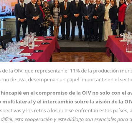
 la OIV, que representan el 11% de la producción mundial
umo de uva, desempeñan un papel importante en el sector 
 hincapié en el compromiso de la OIV no solo con el av
multilateral y el intercambio sobre la visión de la OI
spectivas y los retos a los que se enfrentan estos países, 
ifícil, esta cooperación y este diálogo son esenciales para