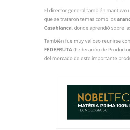
El director general también mantuvo
que se trataron temas como los
aranc
Casablanca
, donde aprendió sobre las
También fue muy valioso reunirse co
FEDEFRUTA
(Federación de Productor
del mercado de este importante prod