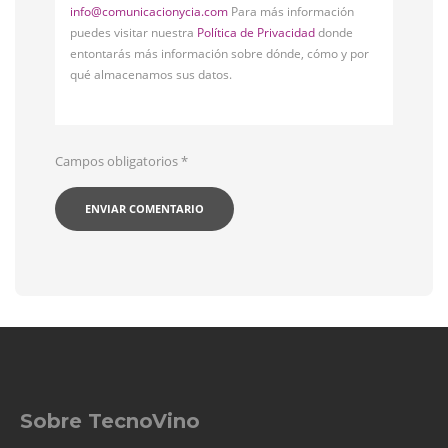
info@comunicacionycia.com
Para más información
puedes visitar nuestra
Política de Privacidad
donde
entontarás más información sobre dónde, cómo y por
qué almacenamos sus datos.
Campos obligatorios
*
Sobre TecnoVino