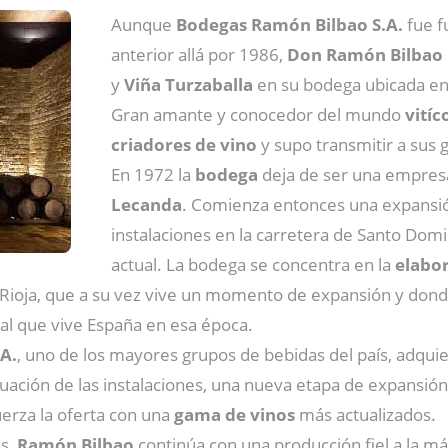
Aunque
Bodegas Ramón Bilbao S.A.
fue f
anterior allá por 1986,
Don Ramón Bilbao
y
Viña Turzaballa
en su bodega ubicada en 
Gran amante y conocedor del mundo
vitíc
criadores de vino
y supo transmitir a sus 
En 1972 la
bodega
deja de ser una empresa
Lecanda
. Comienza entonces una expansió
instalaciones en la carretera de Santo Domi
actual. La bodega se concentra en la
elabor
a Rioja, que a su vez vive un momento de expansión y don
al que vive España en esa época.
A.
, uno de los mayores grupos de bebidas del país, adqui
ación de las instalaciones, una nueva etapa de expansión 
erza la oferta con una
gama de vinos
más actualizados.
as,
Ramón Bilbao
continúa con una producción fiel a la más