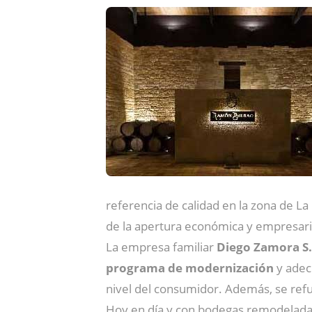
referencia de calidad en la zona de L
de la apertura económica y empresari
La empresa familiar
Diego Zamora S.
programa de modernización
y adecu
nivel del consumidor. Además, se refu
Hoy en día y con bodegas remodelad