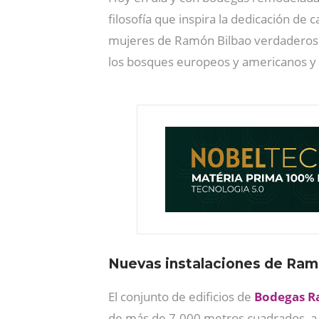
filosofía que inspira la dedicación de
mujeres de Ramón Bilbao verdaderos ex
los bosques europeos y americanos y 
Nuevas instalaciones de Ram
El conjunto de edificios de
Bodegas R
de más de 7.000 metros cuadrados, a l