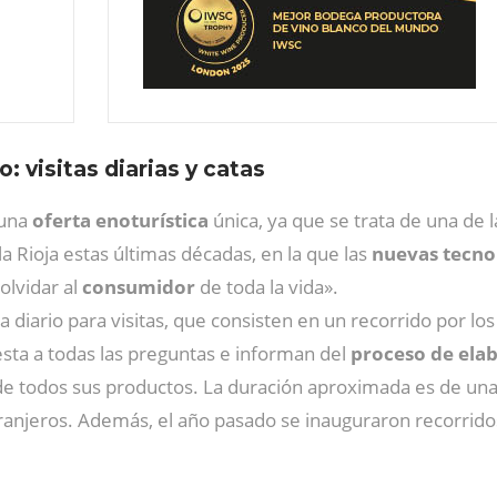
: visitas diarias y catas
 una
oferta enoturística
única, ya que se trata de una de 
a Rioja estas últimas décadas, en la que las
nuevas tecno
olvidar al
consumidor
de toda la vida».
 diario para visitas, que consisten en un recorrido por lo
sta a todas las preguntas e informan del
proceso de elab
e todos sus productos. La duración aproximada es de una 
anjeros. Además, el año pasado se inauguraron recorridos e