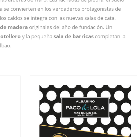
a se convierten en los verdaderos protagonistas de
os caldos se integra con las nuevas salas de cata.
 de madera
originales del año de fundación. Un
otellero
y la pequeña
sala de barricas
completan la
lbao.