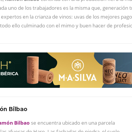
 cada uno de los trabajadores es la misma que, generación
pertos en la crianza de vinos: uvas de los mejores pagos
todo ello culminado con el mimo y buen hacer de profesi
ón Bilbao
amón Bilbao
se encuentra ubicado en una parcela
as afueras de Haro. Las fachadas de piedra, el suelo