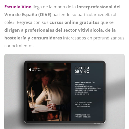
Escuela Vino
llega de la mano de la
Interprofesional del
Vino de España
(OIVE)
haciendo su particular «vuelta al
cole». Regresa con sus
cursos
online
gratuitos
que se
dirigen a profesionales del sector vitivinícola, de la
hostelería y consumidores
interesados en profundizar sus
conocimientos.