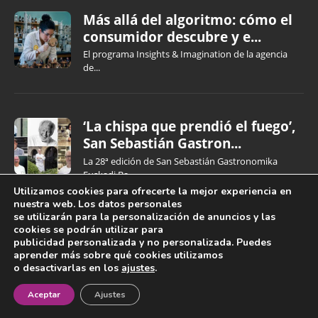
Más allá del algoritmo: cómo el
consumidor descubre y e...
El programa Insights & Imagination de la agencia
de...
‘La chispa que prendió el fuego’,
San Sebastián Gastron...
La 28ª edición de San Sebastián Gastronomika
Euskadi Ba...
Utilizamos cookies para ofrecerte la mejor experiencia en
nuestra web. Los datos personales
se utilizarán para la personalización de anuncios y las
cookies se podrán utilizar para
publicidad personalizada y no personalizada. Puedes
aprender más sobre qué cookies utilizamos
o desactivarlas en los
ajustes
.
¡Newsletter!
Aceptar
Ajustes
QUIÉNES SOMOS
PUBLICIDAD