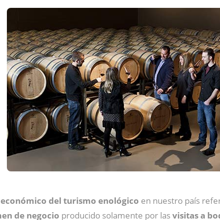
o económico del turismo enológico
en nuestro país refe
en de negocio
producido solamente por las
visitas a b