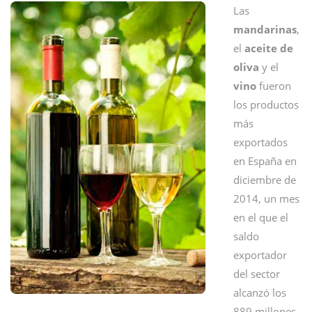
Las
mandarinas
,
el
aceite de
oliva
y el
vino
fueron
los productos
más
exportados
en España en
diciembre de
2014, un mes
en el que el
saldo
exportador
del sector
alcanzó los
889 millones