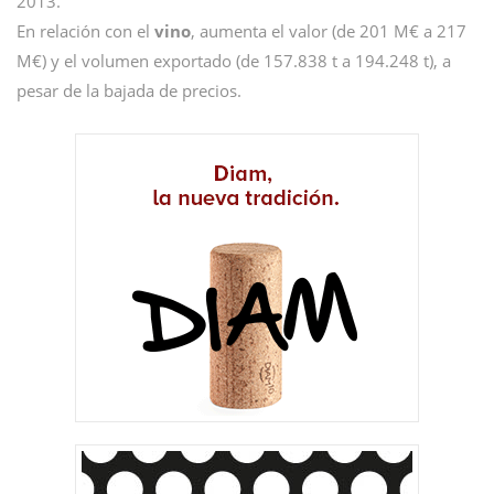
2013.
En relación con el
vino
, aumenta el valor (de 201 M€ a 217
M€) y el volumen exportado (de 157.838 t a 194.248 t), a
pesar de la bajada de precios.