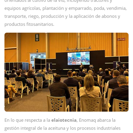
orientados al cultivo de la vid, incluyendo tractores y
equipos agrícolas, plantación y emparrado, poda, vendimia,
transporte, riego, producción y la aplicación de abonos y
productos fitosanitarios.
En lo que respecta a la
elaiotecnia
, Enomaq abarca la
gestión integral de la aceituna y los procesos industriales