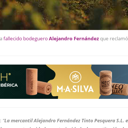
ya
fallecido bodeguero
Alejandro Fernández
que reclamó e
e:
“
La mercantil Alejandro Fernández Tinto Pesquera S.L. e