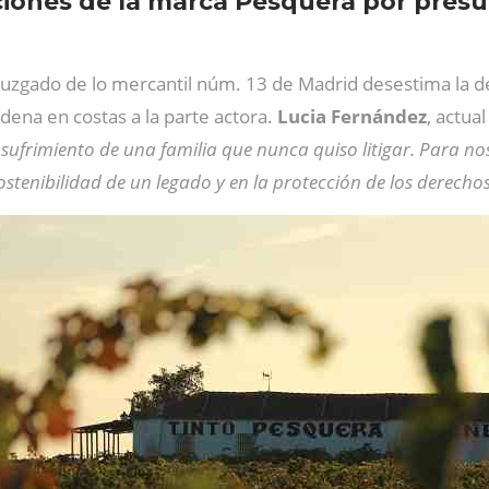
iones de la marca Pesquera por presu
juzgado de lo mercantil núm. 13 de Madrid desestima la de
dena en costas a la parte actora.
Lucia
Fernández
, actua
ufrimiento de una familia que nunca quiso litigar. Para noso
sostenibilidad de un legado y en la protección de los derech