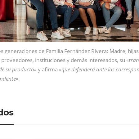
es generaciones de Familia Fernández Rivera: Madre, hijas 
s, proveedores, instituciones y demás interesados, su
«tran
 de su producto»
y afirma
«que defenderá ante las correspond
undente»
.
dos