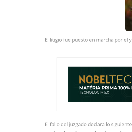
El litigio fue puesto en marcha por el 
El fallo del juzgado declara lo siguient