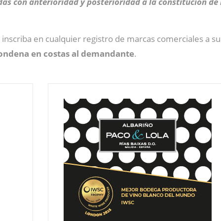
das con anterioridad y posterioridad a la constitución de
nscriba en cualquier registro de marcas comerciales a su 
ondena en costas al demandante
.