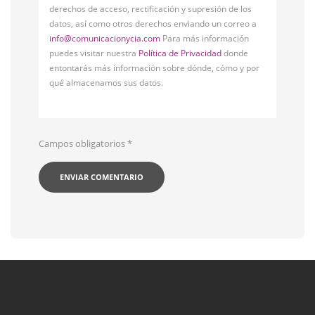
derechos de acceso, rectificación y supresión de los
datos, así como otros derechos enviando un correo a
info@comunicacionycia.com
Para más información
puedes visitar nuestra
Política de Privacidad
donde
entontarás más información sobre dónde, cómo y por
qué almacenamos sus datos.
Campos obligatorios
*