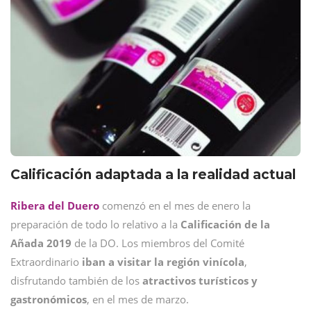
Calificación adaptada a la realidad actual
Ribera del Duero
comenzó en el mes de enero la
preparación de todo lo relativo a la
Calificación de la
Añada 2019
de la DO. Los miembros del Comité
Extraordinario
iban a visitar la región vinícola
,
disfrutando también de los
atractivos turísticos y
gastronómicos
, en el mes de marzo.