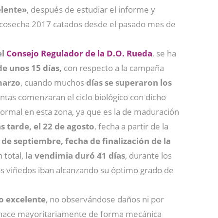
elente»
, después de estudiar el informe y
la cosecha 2017 catados desde el pasado mes de
el
Consejo Regulador de la D.O. Rueda
, se ha
e unos 15 días,
con respecto a la campaña
marzo
, cuando muchos
días se superaron los
antas comenzaran el ciclo biológico con dicho
ormal en esta zona, ya que es la de maduración
s tarde, el 22 de agosto
, fecha a partir de la
 de septiembre, fecha de finalización de la
 total,
la vendimia duró 41 días
, durante los
os viñedos iban alcanzando su óptimo grado de
do excelente
, no observándose daños ni por
se hace mayoritariamente de forma mecánica