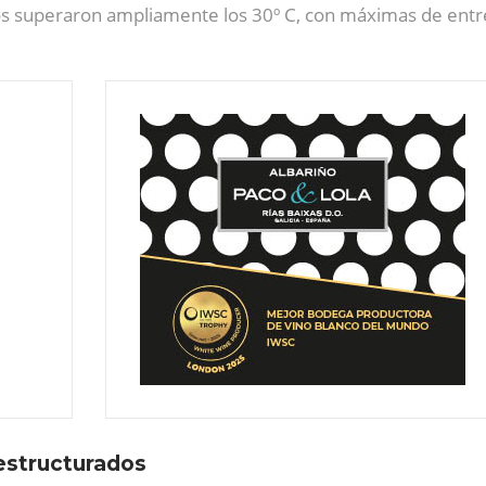
os superaron ampliamente los 30º C, con máximas de entr
 estructurados