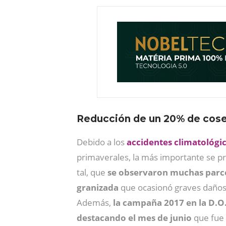
Reducción de un 20% de cos
Debido a los
accidentes climatológi
primaverales, la más importante se pr
tal, que
se observaron muchas parce
granizada
que ocasionó graves daños
Además,
la campaña 2017 en la D.O
destacando el mes de junio
que fue 