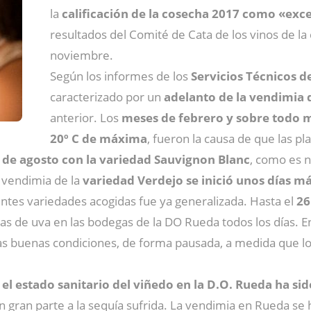
la
calificación de la cosecha 2017 como «exc
resultados del Comité de Cata de los vinos de 
noviembre.
Según los informes de los
Servicios Técnicos d
caracterizado por un
adelanto de la vendimia d
anterior. Los
meses de febrero y sobre todo 
20º C de máxima
, fueron la causa de que las pl
 de agosto con la variedad Sauvignon Blanc
, como es n
 vendimia de la
variedad Verdejo se inició unos días má
rentes variedades acogidas fue ya generalizada. Hasta el
26
das de uva en las bodegas de la DO Rueda todos los días. En
nas buenas condiciones, de forma pausada, a medida que l
e
el estado sanitario del viñedo en la D.O. Rueda ha si
n gran parte a la sequía sufrida. La vendimia en Rueda 