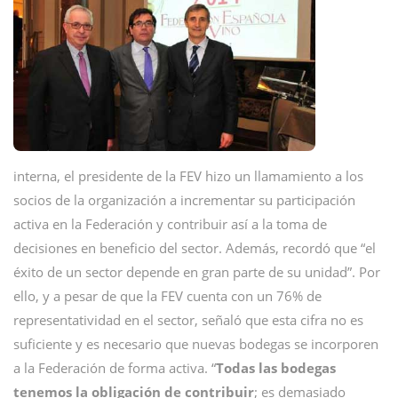
interna, el presidente de la FEV hizo un llamamiento a los
socios de la organización a incrementar su participación
activa en la Federación y contribuir así a la toma de
decisiones en beneficio del sector. Además, recordó que “el
éxito de un sector depende en gran parte de su unidad”. Por
ello, y a pesar de que la FEV cuenta con un 76% de
representatividad en el sector, señaló que esta cifra no es
suficiente y es necesario que nuevas bodegas se incorporen
a la Federación de forma activa. “
Todas las bodegas
tenemos la obligación de contribuir
; es demasiado