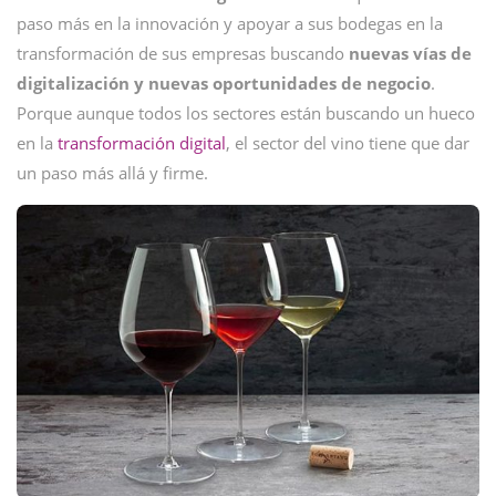
paso más en la innovación y apoyar a sus bodegas en la
transformación de sus empresas buscando
nuevas vías de
digitalización y nuevas oportunidades de negocio
.
Porque aunque todos los sectores están buscando un hueco
en la
transformación
digital
, el sector del vino tiene que dar
un paso más allá y firme.