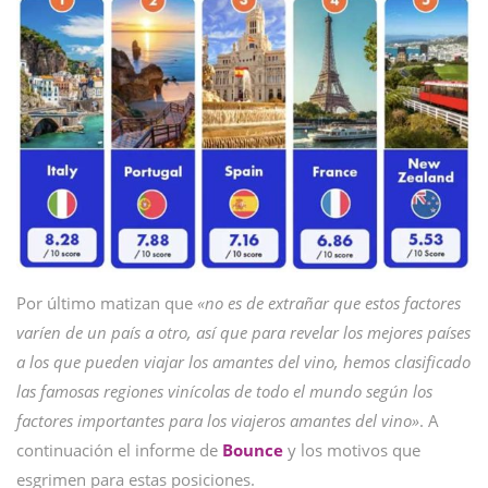
Por último matizan que
«no es de extrañar que estos factores
varíen de un país a otro, así que para revelar los mejores países
a los que pueden viajar los amantes del vino, hemos clasificado
las famosas regiones vinícolas de todo el mundo según los
factores importantes para los viajeros amantes del vino»
. A
continuación el informe de
Bounce
y los motivos que
esgrimen para estas posiciones.