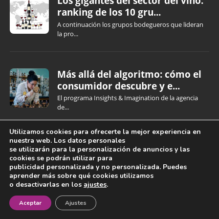
Los gigantes del sector del vino:
ranking de los 10 gru...
A continuación los grupos bodegueros que lideran
la pro...
Más allá del algoritmo: cómo el
consumidor descubre y e...
El programa Insights & Imagination de la agencia
de...
Utilizamos cookies para ofrecerte la mejor experiencia en
nuestra web. Los datos personales
‘La chispa que prendió el fuego’,
se utilizarán para la personalización de anuncios y las
San Sebastián Gastron...
cookies se podrán utilizar para
publicidad personalizada y no personalizada. Puedes
La 28ª edición de San Sebastián Gastronomika
aprender más sobre qué cookies utilizamos
Euskadi Ba...
o desactivarlas en los
ajustes
.
¡Newsletter!
Aceptar
Ajustes