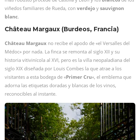
viñedos familiares de Rueda, con
verdejo
y
sauvignon
blanc
.
Château Margaux (Burdeos, Francia)
Château
Margaux
no recibe el apodo de «el Versalles del
Médoc» por nada. La finca se remonta al siglo XII y su
historia vitivinícola al XVI, pero es la villa neopaladiana del
siglo XIX diseñada por Louis Combes la que atrae a los
visitantes a esta bodega de «
Primer
Cru
«, el emblema que
adorna las etiquetas doradas y blancas de los vinos,
reconocibles al instante.