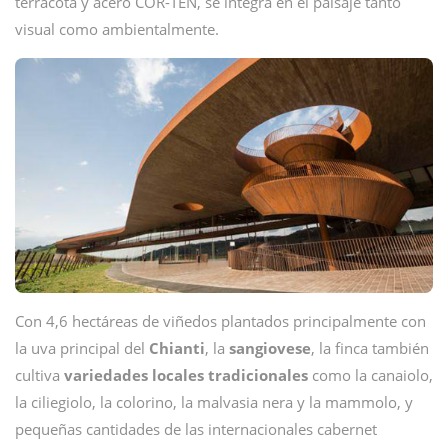
terracota y acero COR-TEN, se integra en el paisaje tanto
visual como ambientalmente.
Con 4,6 hectáreas de viñedos plantados principalmente con
la uva principal del
Chianti
, la
sangiovese
, la finca también
cultiva
variedades locales tradicionales
como la canaiolo,
la ciliegiolo, la colorino, la malvasia nera y la mammolo, y
pequeñas cantidades de las internacionales cabernet