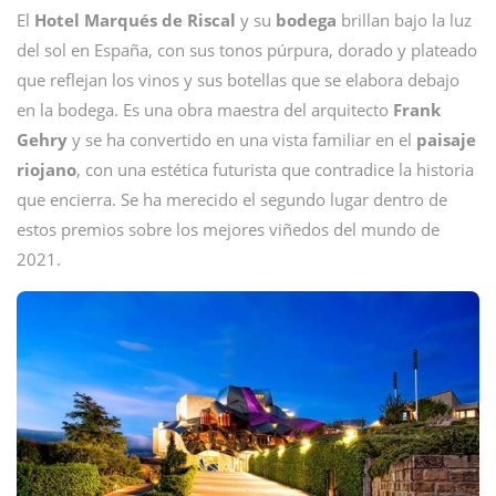
El
Hotel Marqués de Riscal
y su
bodega
brillan bajo la luz
del sol en España, con sus tonos púrpura, dorado y plateado
que reflejan los vinos y sus botellas que se elabora debajo
en la bodega. Es una obra maestra del arquitecto
Frank
Gehry
y se ha convertido en una vista familiar en el
paisaje
riojano
, con una estética futurista que contradice la historia
que encierra. Se ha merecido el segundo lugar dentro de
estos premios sobre los mejores viñedos del mundo de
2021.