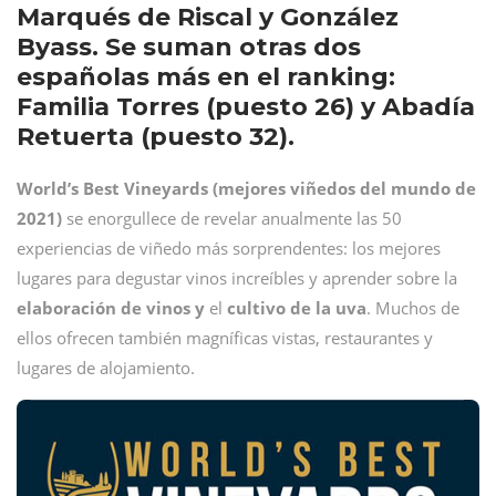
Marqués de Riscal y González
Byass. Se suman otras dos
españolas más en el ranking:
Familia Torres (puesto 26) y Abadía
Retuerta (puesto 32).
World’s Best Vineyards (mejores viñedos del mundo de
2021)
se enorgullece de revelar anualmente las 50
experiencias de viñedo más sorprendentes: los mejores
lugares para degustar vinos increíbles y aprender sobre la
elaboración de vinos y
el
cultivo de la uva
. Muchos de
ellos ofrecen también magníficas vistas, restaurantes y
lugares de alojamiento.