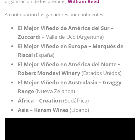
organización de los premios,
William Reed
.
A continuación los ganadores por continentes:
El Mejor Viñedo de América del Sur –
Zuccardi
– Valle de Uco (Argentina)
El Mejor Viñedo en
Europa – Marqués de
Riscal
(España)
El Mejor Viñedo en
América del Norte –
Robert Mondavi Winery
(Estados Unidos)
El Mejor Viñedo en
Australasia – Graggy
Range
(Nueva Zelanda)
África – Creation
(Sudáfrica)
Asia – Karam Wines
(Líbano)