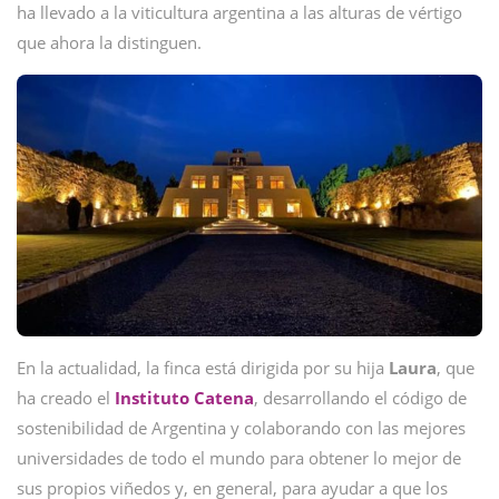
ha llevado a la viticultura argentina a las alturas de vértigo
que ahora la distinguen.
En la actualidad, la finca está dirigida por su hija
Laura
, que
ha creado el
Instituto
Catena
, desarrollando el código de
sostenibilidad de Argentina y colaborando con las mejores
universidades de todo el mundo para obtener lo mejor de
sus propios viñedos y, en general, para ayudar a que los