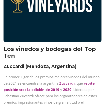
Los viñedos y bodegas del Top
Ten
Zuccardi (Mendoza, Argentina)
En primer lugar de los premios mejores viñedos del mundo
de 2021 se encuentra la argentina
Zuccardi
, que
repite
posición tras la edición de 2019
y
2020
. Liderada por
Sebastián Zuccardi ofrece para los organizadores de estos
premios impresionantes vinos de gran altitud o el