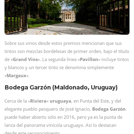
Sobre sus vinos desde estos premios mencionan que sus
tintos son mezclas bordelesas de primer orden, bajo el título
de «
Grand
Vins
«. La segunda línea «
Pavillon
» incluye tintos
y blancos y un tercer tinto se denomina simplemente
«
Margaux
«.
Bodega Garzón (Maldonado, Uruguay)
Cerca de la «
Riviera
»
uruguaya
, en Punta del Este, y del
elegante pueblo pesquero de José Ignacio,
Bodega
Garzón
puede haber abierto sólo en 2016, pero ya es la punta de
lanza del panorama vinícola uruguayo. Así lo destacan
desde este reconocimiento.