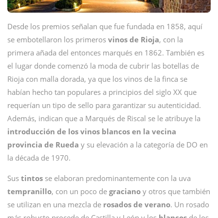
Desde los premios señalan que fue fundada en 1858, aquí
se embotellaron los primeros
vinos de Rioja
, con la
primera añada del entonces marqués en 1862. También es
el lugar donde comenzó la moda de cubrir las botellas de
Rioja con malla dorada, ya que los vinos de la finca se
habían hecho tan populares a principios del siglo XX que
requerían un tipo de sello para garantizar su autenticidad.
Además, indican que a Marqués de Riscal se le atribuye la
introducción de los vinos blancos en la vecina
provincia de Rueda
y su elevación a la categoría de DO en
la década de 1970.
Sus
tintos
se elaboran predominantemente con la uva
tempranillo
, con un poco de
graciano
y otros que también
se utilizan en una mezcla de
rosados de verano
. Un rosado
más robusto procede de Castilla y León y los
blancos
de los