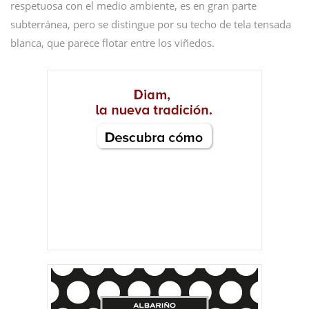
respetuosa con el medio ambiente, es en gran parte
subterránea, pero se distingue por su techo de tela tensada
blanca, que parece flotar entre los viñedos.