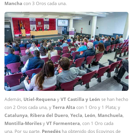
Mancha
con 3 Oros cada una.
Además,
Utiel-Requena
y
VT Castilla y León
se han hecho
con 2 Oros cada una, y
Terra Alta
con 1 Oro y 1 Plata; y
Catalunya
,
Ribera del Duero
,
Yecla
,
León
,
Manchuela
,
Montilla-Moriles
y
VT Formentera
, con 1 Oro cada
una. Por su parte,
Penedès
ha obtenido dos Ecovinos de