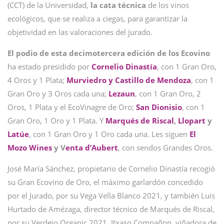
(CCT) de la Universidad,
la cata técnica
de los vinos
ecológicos, que se realiza a ciegas, para garantizar la
objetividad en las valoraciones del jurado.
El podio de esta decimotercera edición de los Ecovino
ha estado presidido por
Cornelio Dinastía
, con 1 Gran Oro,
4 Oros y 1 Plata;
Murviedro y Castillo de Mendoza
, con 1
Gran Oro y 3 Oros cada una;
Lezaun
, con 1 Gran Oro, 2
Oros, 1 Plata y el EcoVinagre de Oro;
San Dionisio
, con 1
Gran Oro, 1 Oro y 1 Plata. Y
Marqués de Riscal
,
Llopart
y
Latúe
, con 1 Gran Oro y 1 Oro cada una. Les siguen
El
Mozo Wines
y V
enta d’Aubert
, con sendos Grandes Oros.
José María Sánchez, propietario de Cornelio Dinastía recogió
su Gran Ecovino de Oro, el máximo garlardón concedido
por el Jurado, por su Vega Vella Blanco 2021, y también Luis
Hurtado de Amézaga, director técnico de Marqués de Riscal,
por su Verdejo Organic 2021. Itxaso Compañon, viñadora de