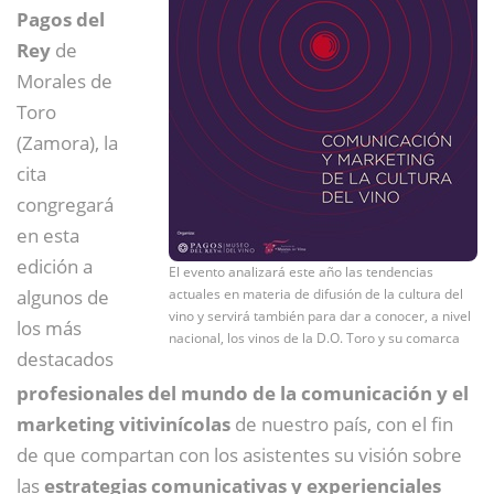
Pagos del
Rey
de
Morales de
Toro
(Zamora), la
cita
congregará
en esta
edición a
El evento analizará este año las tendencias
algunos de
actuales en materia de difusión de la cultura del
vino y servirá también para dar a conocer, a nivel
los más
nacional, los vinos de la D.O. Toro y su comarca
destacados
profesionales del mundo de la comunicación y el
marketing vitivinícolas
de nuestro país, con el fin
de que compartan con los asistentes su visión sobre
las
estrategias comunicativas y experienciales