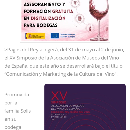
>Pagos del Rey acogerá, del 31 de mayo al 2 de junio,
el XV Simposio de la Asociación de Museos del Vino
de España, que este año se desarrollará bajo el título
“Comunicación y Marketing de la Cultura del Vino”.
Promovida
por la
familia Solís
en su
bodega