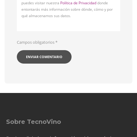
puedes visitar nuestra
Política de Privacidad
donde
entontarás más información sobre dónde, cómo y por
qué almacenamos sus datos.
Campos obligatorios
*
Sobre TecnoVino