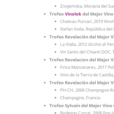
Znojemska, Moravia del Su
Trofeo
Vinolok
del Mejor Vino
Chateau Purcari,
2019 Vino
Stefan Voda, República del
Trofeo Revelación del Mejor V
La Vialla,
2012 Occhio di Per
Vin Santo del Chianti DOC, T
Trofeo Revelacion del Mejor V
Finca Manzanares,
2017 Pa
Vino de la Tierra de Castill
Trofeo Revelación del Mejor 
PH-CH,
2006 Champagne Rar
Champagne, Francia
Trofeo Sylvain del Mejor Vino
Bodegas Corral,
2008 Don J