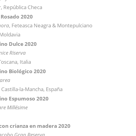
r, República Checa
 Rosado 2020
hora
, Feteasca Neagra & Montepulciano
 Moldavia
ino Dulce 2020
nice Riserva
oscana, Italia
ino Biológico 2020
larea
a, Castilla-la-Mancha, España
Vino Espumoso 2020
e Millésime
 con crianza en madera 2020
acobo Gran Reserva,