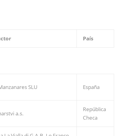
ctor
País
 Manzanares SLU
España
República
arstvi a.s.
Checa
ia La Vialla di G.A.B. Lo Franco