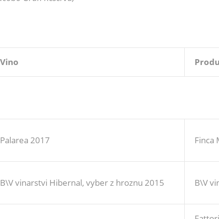
Vino
Produ
Palarea 2017
Finca
B\V vinarstvi Hibernal, vyber z hroznu 2015
B\V vin
Fattor