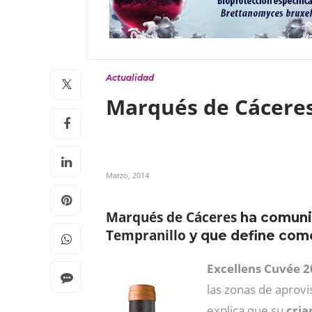
Actualidad
Marqués de Cáceres
Marzo, 2014
Marqués de Cáceres
ha comunic
Tempranillo
y que define como
Excellens Cuvée 
las zonas de aprov
explica que su
cria