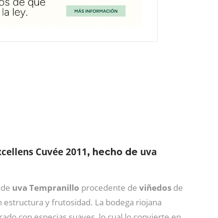
xcellens Cuvée 2011
uva
, hecho de
l de
uva Tempranillo
procedente de
viñedos
de
estructura y frutosidad. La bodega riojana
ado con especias suaves, lo cual lo convierte en