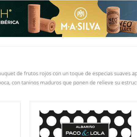
 bouquet de frutos rojos con un toque de especias suaves 
boca, con taninos maduros que ponen de relieve su estruct