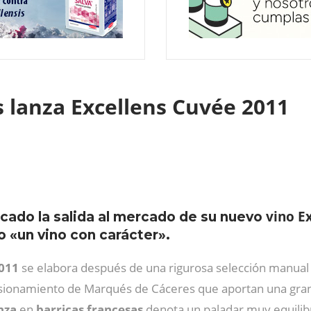
 lanza Excellens Cuvée 2011
vino
E
ado la salida al mercado de su nuevo
 «un vino con carácter».
2011
se elabora después de una rigurosa selección manua
isionamiento de Marqués de Cáceres que aportan una gran 
nza
en
barricas francesas
denota un paladar muy equilibr