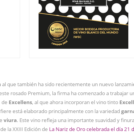
 al que también ha sido recientemente un nuevo lanzami
 este rosado Premium, la firma ha comenzado a trabajar 
e de
Excellens
, al que ahora incorporan el vino tinto
Excel
fiere está elaborado principalmente con la variedad
garn
de
viura
. Este vino refleja una importante suavidad y finu
de la XXIII Edición de
La Nariz de Oro celebrada el día 21