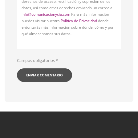
derechos de acceso, rectificación y supresión de los
datos, así como otros derechos enviando un correo a
info@comunicacionycia.com
Para más información
puedes visitar nuestra
Política de Privacidad
donde
entontarás más información sobre dónde, cómo y por
qué almacenamos sus datos.
Campos obligatorios
*