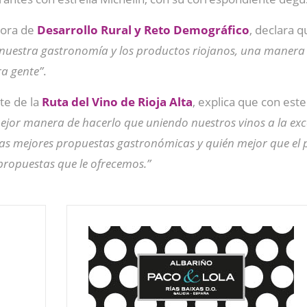
ctora de
Desarrollo Rural y Reto Demográfico
, declara q
e nuestra gastronomía y los productos riojanos, una manera 
ra gente”
.
te de la
Ruta del Vino de Rioja Alta
, explica que con es
ejor manera de hacerlo que uniendo nuestros vinos a la exc
s mejores propuestas gastronómicas y quién mejor que el
propuestas que le ofrecemos.”