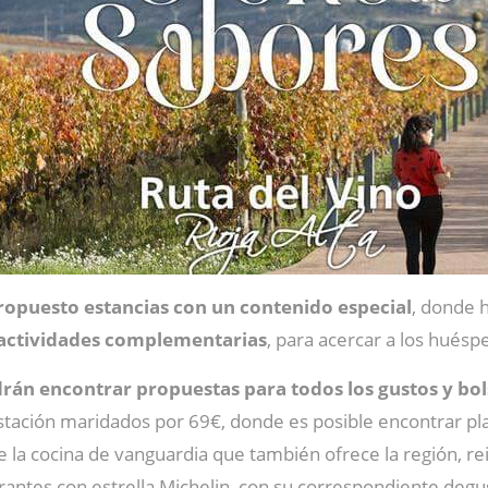
ropuesto estancias con un contenido especial
, donde 
s actividades complementarias
, para acercar a los huésp
odrán encontrar propuestas para todos los gustos y bols
tación maridados por 69€, donde es posible encontrar plat
la cocina de vanguardia que también ofrece la región, rei
rantes con estrella Michelin, con su correspondiente degu