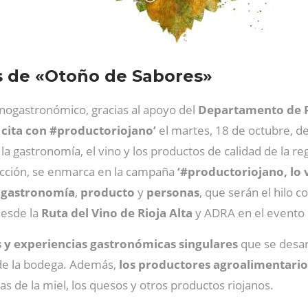
 de «Otoño de Sabores»
nogastronómico, gracias al apoyo del
Departamento de P
cita con #productoriojano’
el martes, 18 de octubre, de
, la gastronomía, el vino y los productos de calidad de la 
 acción, se enmarca en la campaña
‘#productoriojano, lo 
,
gastronomía
,
producto
y
personas
, que serán el hilo c
desde la
Ruta del Vino de Rioja Alta
y ADRA en el evento
 y experiencias gastronómicas singulares
que se desar
 de la bodega. Además,
los productores agroalimentario
s de la miel, los quesos y otros productos riojanos.