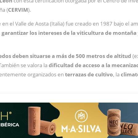
 León
con esta certificación otorgada por el Centro de Inve
ña (
CERVIM
).
en el Valle de Aosta (Italia) fue creado en 1987 bajo el a
e
garantizar los intereses de la viticultura de montaña
ñedos deben situarse a más de 500 metros de altitud
(e
 También se valora la
dificultad de acceso a la mecaniza
cuentemente organizados en
terrazas
de
cultivo
, la
climat