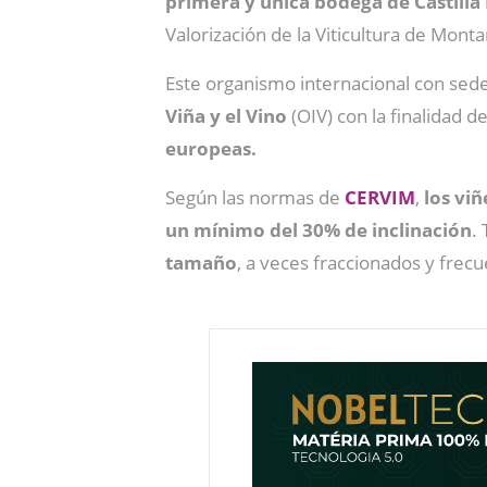
primera y única bodega de Castilla
Valorización de la Viticultura de Monta
Este organismo internacional con sede 
Viña y el Vino
(OIV) con la finalidad d
europeas.
Según las normas de
CERVIM
,
los vi
un mínimo del 30% de inclinación
.
tamaño
, a veces fraccionados y fre