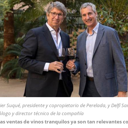
ier Suqué, presidente y copropietario de Perelada, y Delfí S
logo y director técnico de la compañía
las ventas de vinos tranquilos ya son tan relevantes c