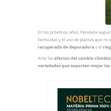
En los próximos años, Perelada seguir
herbicidas y el uso de plantas que no
recuperada de depuradora
y el
rie
Ante los
efectos del cambio climáti
variedades que soporten mejor las a