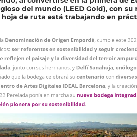
ndo, al convertirse en la primera de E
tigioso del mundo (LEED Gold), con s
 hoja de ruta está trabajando en práct
 la
Denominación de Origen Empordà
, cumple este 202
icos:
ser referentes en sostenibilidad y seguir crecien
 reflejen el paisaje y la diversidad del terroir ampu
lada
, junto con sus hermanos, y
Delfí Sanahuja
,
enólogo 
iado que la bodega celebrará su
centenario
con
diversas
entro de Artes Digitales IDEAL Barcelona
, y la creaci
22 Perelada ponía en marcha su
nueva bodega integrada
ién pionera por su sostenibilidad
.