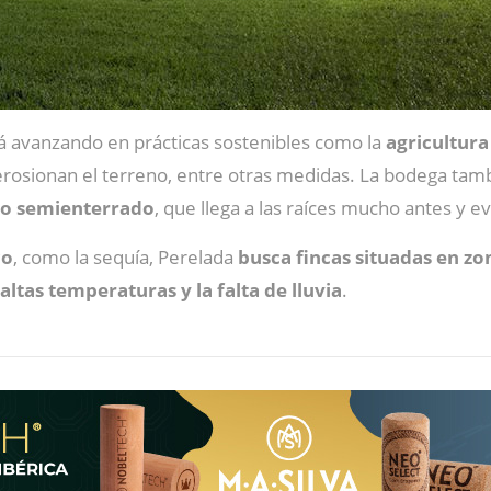
á avanzando en prácticas sostenibles como la
agricultur
 erosionan el terreno, entre otras medidas. La bodega tam
go semienterrado
, que llega a las raíces mucho antes y e
co
, como la sequía, Perelada
busca fincas situadas en z
ltas temperaturas y la falta de lluvia
.