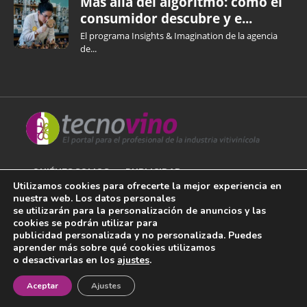
Más allá del algoritmo: cómo el
consumidor descubre y e...
El programa Insights & Imagination de la agencia
de...
QUIÉNES SOMOS
PUBLICIDAD
Utilizamos cookies para ofrecerte la mejor experiencia en
nuestra web. Los datos personales
AVISO LEGAL
se utilizarán para la personalización de anuncios y las
cookies se podrán utilizar para
POLÍTICA DE COOKIES
publicidad personalizada y no personalizada. Puedes
aprender más sobre qué cookies utilizamos
POLÍTICA DE PRIVACIDAD
o desactivarlas en los
ajustes
.
¡Newsletter!
CONTACTO
Aceptar
Ajustes