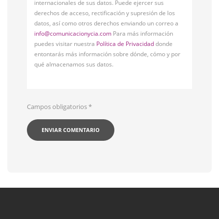
internacionales de sus datos. Puede ejercer sus
derechos de acceso, rectificación y supresión de los
datos, así como otros derechos enviando un correo a
info@comunicacionycia.com
Para más información
puedes visitar nuestra
Política de Privacidad
donde
entontarás más información sobre dónde, cómo y por
qué almacenamos sus datos.
Campos obligatorios
*