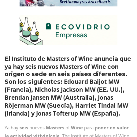
Instituto de Masters of Wine
El
anuncia que
seis nuevos Masters of Wine
ya hay
con
origen o sede en seis países diferentes.
Edouard Baijot MW
Son los siguientes:
Nicholas Jackson MW
(Francia),
(EE. UU.),
Brendan Jansen MW (
Jonas
Australia),
Röjerman MW
Harriet Tindal MW
(Suecia),
Jonas Tofterup MW
(Irlanda) y
(España).
Ya hay
seis
nuevos
Masters
of
Wine
para
poner en valor
la actividad vitivinícola
. The Institute of Masters of Wine