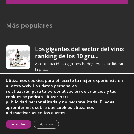
Más populares
Los gigantes del sector del vino:
ranking de los 10 gru...
A continuación los grupos bodegueros que lideran
la pro...
Utilizamos cookies para ofrecerte la mejor experiencia en
nuestra web. Los datos personales
se utilizarán para la personalización de anuncios y las
Más allá del algoritmo: cómo el
cookies se podrán utilizar para
consumidor descubre y e...
publicidad personalizada y no personalizada. Puedes
aprender más sobre qué cookies utilizamos
El programa Insights & Imagination de la agencia
o desactivarlas en los
ajustes
.
de...
¡Newsletter!
Aceptar
Ajustes