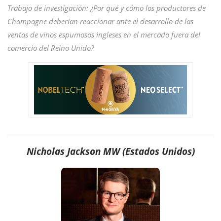
Trabajo de investigación: ¿Por qué y cómo los productores de
Champagne deberían reaccionar ante el desarrollo de las
ventas de vinos espumosos ingleses en el mercado fuera del
comercio del Reino Unido?
Nicholas Jackson MW (Estados Unidos)