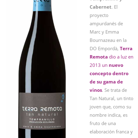
Cabernet
. El
proyecto
ampurdanés de
Marc y Emma
Bournazeau en la
DO Empordà,
Terra
Remota
dio a luz en
2013 un
nuevo
concepto dentro
de su gama de
vinos
. Se trata de
Tan Natural, un tinto
joven que, como su
nombre indica, es
fruto de una
elaboración franca y