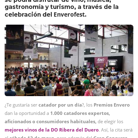
gastronomía y turismo, a través de la
Enverofest
celebración del
.
¿Te gustaría ser
catador por un día
?, los
Premios Envero
dan la oportunidad a
1.000 catadores expertos,
aficionados o consumidores habituales,
de elegir los
mejores vinos de la DO Ribera del Duero
. Así, la cita será