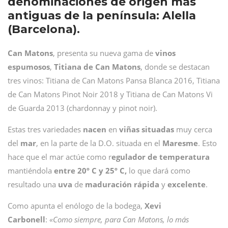
denominaciones de origen más
antiguas de la península: Alella
(Barcelona).
Can Matons
, presenta su nueva gama de
vinos
espumosos
,
Titiana de Can Matons
, donde se destacan
tres vinos: Titiana de Can Matons Pansa Blanca 2016, Titiana
de Can Matons Pinot Noir 2018 y Titiana de Can Matons Vi
de Guarda 2013 (chardonnay y pinot noir).
Estas tres variedades
nacen
en
viñas
situadas
muy cerca
del
mar
, en la parte de la D.O. situada en el
Maresme
. Esto
hace que el mar actúe como r
egulador de temperatura
mantiéndola
entre 20º C y 25º
C,
lo que dará como
resultado una
uva
de
maduración
rápida
y
excelente
.
Como apunta el enólogo de la bodega,
Xevi
Carbonell
:
«Como siempre, para Can Matons, lo más