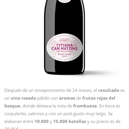
Después de un envejecimiento de 24 meses, el
resultado
es
un
vino rosado
pálido con
aromas
de
frutas rojas del
bosque
, donde destaca la nota de
frambuesa
. En boca es
corpulento, sabroso y con un post-gusto muy largo. Se
elaboran entre
10.000
y
15.000 botellas
y su precio es de