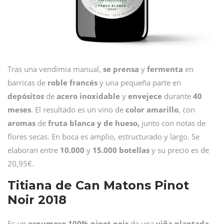
Tras una vendimia manual,
se prensa
y
fermenta
en
barricas de
roble
francés
y una pequeña parte en
depósitos
de
acero inoxidable
y
envejece
durante
40
meses
. El resultado es un vino de
color amarillo
, con
aromas
de
fruta blanca y de hueso,
junto con notas de
flores secas. En boca es amplio, estructurado y largo. Se
elaboran entre
10.000
y
15.000 botellas
y su precio es de
20,95€.
Titiana de Can Matons Pinot
Noir 2018
Es un
espumoso 100% pinot noir
de una
viña plantada