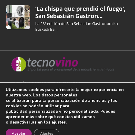
‘La chispa que prendió el fuego’,
San Sebastián Gastron...
La 28ª edición de San Sebastián Gastronomika
Euskadi Ba...
QUIÉNES SOMOS
PUBLICIDAD
Utilizamos cookies para ofrecerte la mejor experiencia en
nuestra web. Los datos personales
AVISO LEGAL
se utilizarán para la personalización de anuncios y las
cookies se podrán utilizar para
POLÍTICA DE COOKIES
publicidad personalizada y no personalizada. Puedes
aprender más sobre qué cookies utilizamos
POLÍTICA DE PRIVACIDAD
o desactivarlas en los
ajustes
.
¡Newsletter!
CONTACTO
Aceptar
Ajustes