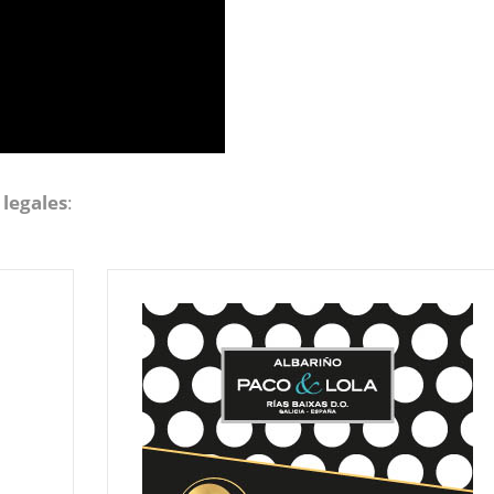
 legales
: