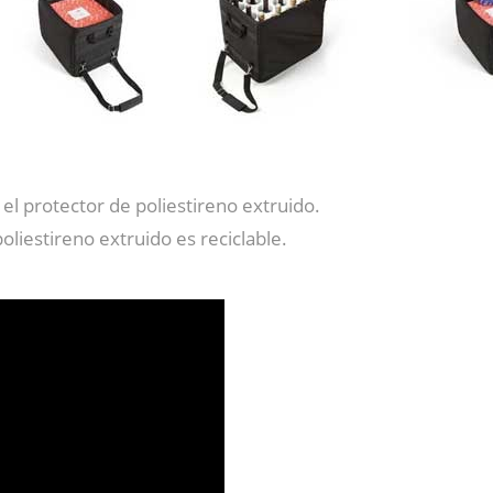
 el protector de poliestireno extruido.
poliestireno extruido es reciclable.