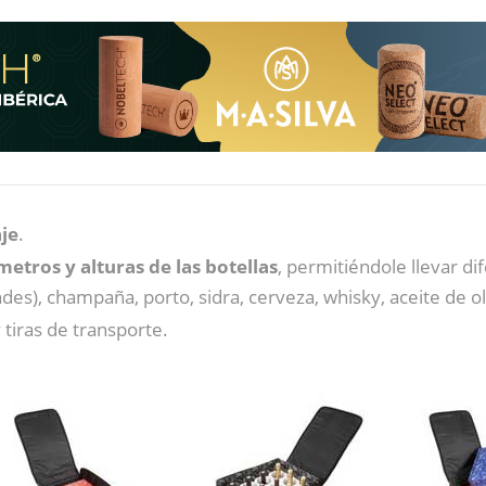
je
.
etros y alturas de las botellas
, permitiéndole llevar d
es), champaña, porto, sidra, cerveza, whisky, aceite de oli
 tiras de transporte.