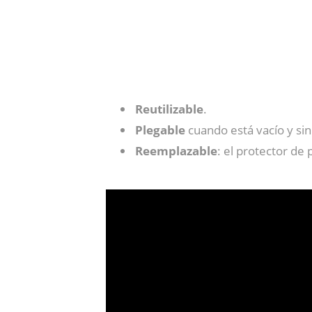
Reutilizable
.
Plegable
cuando está vacío y sin
Reemplazable
: el protector de 