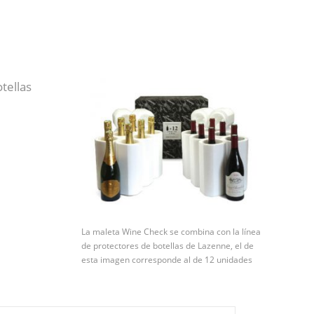
tellas
La maleta Wine Check se combina con la línea
de protectores de botellas de Lazenne, el de
esta imagen corresponde al de 12 unidades