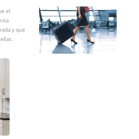
ue el
esta
urada y que
ellas.