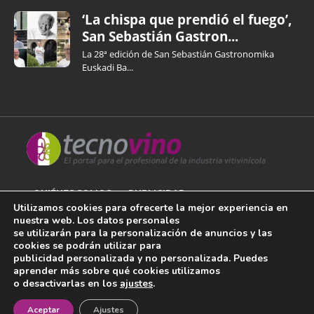
‘La chispa que prendió el fuego’,
San Sebastián Gastron...
La 28ª edición de San Sebastián Gastronomika
Euskadi Ba...
QUIÉNES SOMOS
PUBLICIDAD
Utilizamos cookies para ofrecerte la mejor experiencia en
nuestra web. Los datos personales
AVISO LEGAL
se utilizarán para la personalización de anuncios y las
cookies se podrán utilizar para
POLÍTICA DE COOKIES
publicidad personalizada y no personalizada. Puedes
aprender más sobre qué cookies utilizamos
POLÍTICA DE PRIVACIDAD
o desactivarlas en los
ajustes
.
¡Newsletter!
CONTACTO
Aceptar
Ajustes