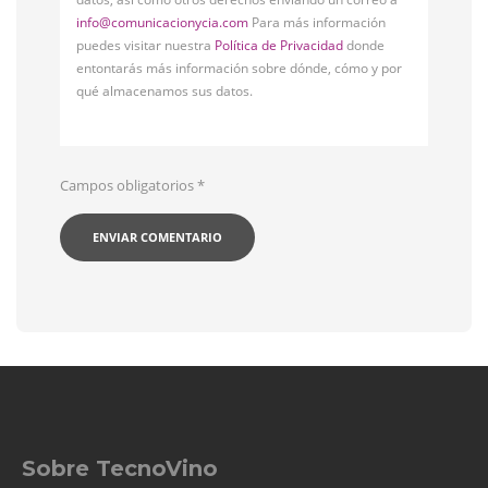
info@comunicacionycia.com
Para más información
puedes visitar nuestra
Política de Privacidad
donde
entontarás más información sobre dónde, cómo y por
qué almacenamos sus datos.
Campos obligatorios
*
Sobre TecnoVino