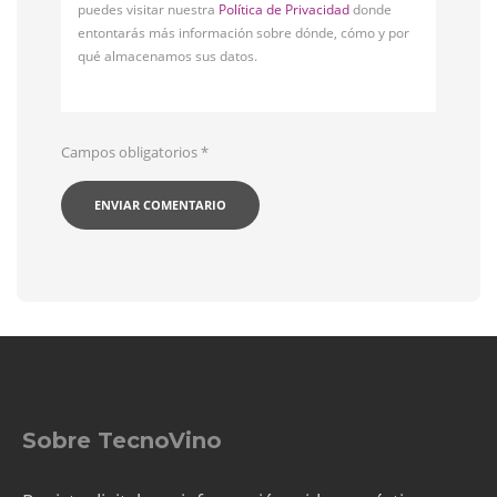
puedes visitar nuestra
Política de Privacidad
donde
entontarás más información sobre dónde, cómo y por
qué almacenamos sus datos.
Campos obligatorios
*
Sobre TecnoVino