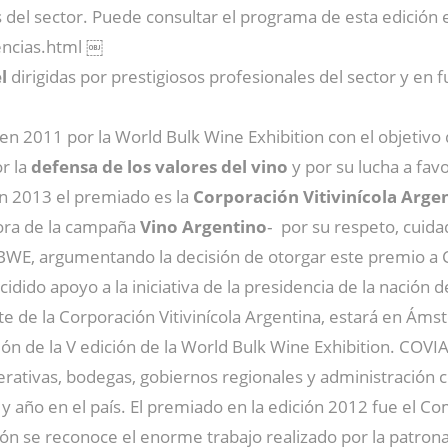
 del sector. Puede consultar el programa de esta edición
ncias.html ￼
el
dirigidas por prestigiosos profesionales del sector y en f
en 2011 por la World Bulk Wine Exhibition con el objetivo 
r la
defensa de los valores del vino
y por su lucha a fav
 En 2013 el premiado es la
Corporación Vitivinícola Arge
ora de la campaña
Vino Argentino
‐ por su respeto, cuidad
BWE, argumentando la decisión de otorgar este premio a 
cidido apoyo a la iniciativa de la presidencia de la nación
te de la Corporación Vitivinícola Argentina, estará en Á
ión de la V edición de la World Bulk Wine Exhibition. COVI
perativas, bodegas, gobiernos regionales y administración
y año en el país. El premiado en la edición 2012 fue el C
n se reconoce el enorme trabajo realizado por la patronal 