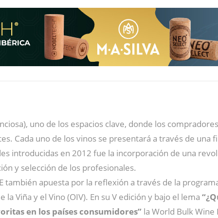
lenciosa), uno de los espacios clave, donde los compradore
es. Cada uno de los vinos se presentará a través de una f
 introducidas en 2012 fue la incorporación de una revoluc
ón y selección de los profesionales.
 también apuesta por la reflexión a través de la programa
e la Viña y el Vino (OIV). En su V edición y bajo el lema
“¿Q
voritas en los países consumidores”
la World Bulk Wine E