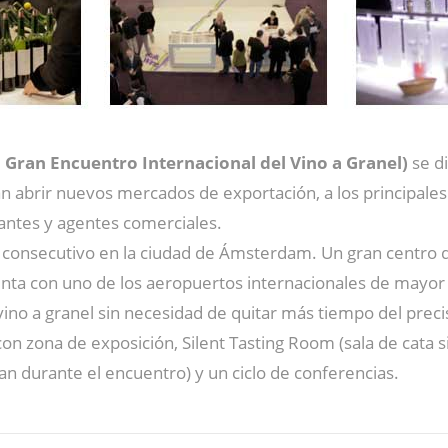
Gran Encuentro Internacional del Vino a Granel)
se di
 abrir nuevos mercados de exportación, a los principale
antes y agentes comerciales.
o consecutivo en la ciudad de Ámsterdam. Un gran centro 
nta con uno de los aeropuertos internacionales de mayor t
vino a granel sin necesidad de quitar más tiempo del preci
on zona de exposición, Silent Tasting Room (sala de cata s
an durante el encuentro) y un ciclo de conferencias.