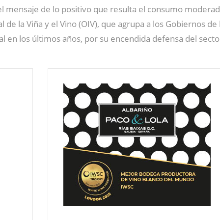
del mensaje de lo positivo que resulta el consumo modera
l de la Viña y el Vino (OIV), que agrupa a los Gobiernos d
al en los últimos años, por su encendida defensa del secto