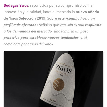
Bodegas
Ysios
, reconocida por su compromiso con la
innovación y la calidad, lanza al mercado la
nueva añada
de Ysios Selección 2019
. Sobre este
«
cambio hacia un
perfil más afrutado
«
señalan que
«no solo es una
respuesta
a las demandas del mercado
, sino también
un paso
proactivo para establecer nuevas tendencias
en el
cambiante panorama del vino»
.