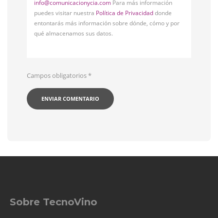
info@comunicacionycia.com
Para más información
puedes visitar nuestra
Política de Privacidad
donde
entontarás más información sobre dónde, cómo y por
qué almacenamos sus datos.
Campos obligatorios
*
Sobre TecnoVino