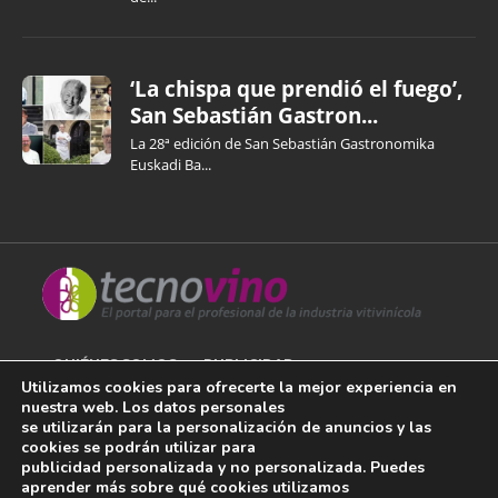
‘La chispa que prendió el fuego’,
San Sebastián Gastron...
La 28ª edición de San Sebastián Gastronomika
Euskadi Ba...
QUIÉNES SOMOS
PUBLICIDAD
Utilizamos cookies para ofrecerte la mejor experiencia en
nuestra web. Los datos personales
AVISO LEGAL
se utilizarán para la personalización de anuncios y las
cookies se podrán utilizar para
POLÍTICA DE COOKIES
publicidad personalizada y no personalizada. Puedes
aprender más sobre qué cookies utilizamos
POLÍTICA DE PRIVACIDAD