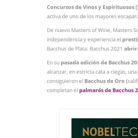
Concursos de Vinos y Espirituosos
activa de uno de los mayores escapara
De nuevo Masters of Wine, Masters So
independencia y experiencia el
prest
Bacchus de Plata. Bacchus 2021
abrir
En su
pasada edición de Bacchus 20
alcanzar, en estricta cata a ciegas, u
consiguieron el
Bacchus de Oro (
cali
completan el
palmarés de Bacchus 