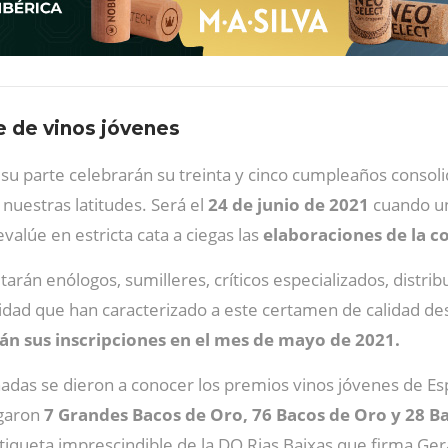
e de vinos jóvenes
su parte celebrarán su treinta y cinco cumpleaños conso
nuestras latitudes. Será el
24 de junio de 2021
cuando un
evalúe en estricta cata a ciegas las
elaboraciones de la c
tarán enólogos, sumilleres, críticos especializados, dist
alidad que han caracterizado a este certamen de calidad de
án sus inscripciones en el mes de mayo de 2021.
rnadas se dieron a conocer los premios vinos jóvenes de Es
garon
7 Grandes Bacos de Oro, 76 Bacos de Oro y 28 Ba
etiqueta imprescindible de la DO Rias Baixas que firma Ge