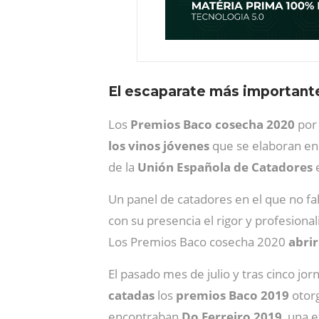
El escaparate más important
Los
Premios Baco cosecha 2020
por 
los vinos jóvenes
que se elaboran en 
de la
Unión Española de Catadores
Un panel de catadores en el que no fal
con su presencia el rigor y profesion
Los Premios Baco cosecha 2020
abrir
El pasado mes de julio y tras cinco jo
catadas
los
premios Baco 2019
otor
encontraban
Do Ferreiro 2019
, una 