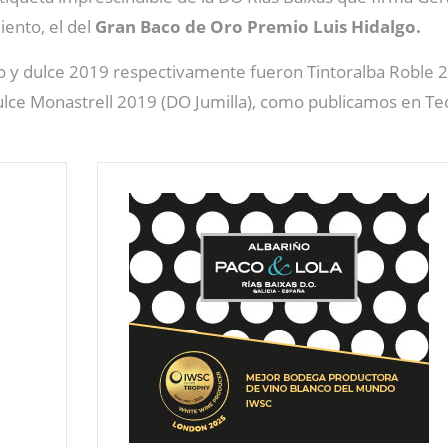
iento, el del
Gran Baco de Oro Premio Luis Hidalgo.
ado y dulce 2019 respectivamente fueron Tintoralba Roble 2
Dulce Monastrell 2019 (DO Jumilla), como publicamos en T