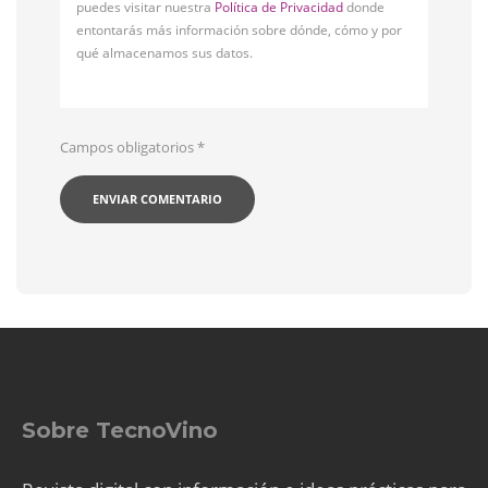
puedes visitar nuestra
Política de Privacidad
donde
entontarás más información sobre dónde, cómo y por
qué almacenamos sus datos.
Campos obligatorios
*
Sobre TecnoVino